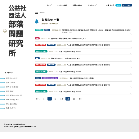
公益社
標準
大
特大
トップ
アクセス・地図
お問い合わせ
サイトマップ
文字サイズ
団法人
トップ
お知らせ
お知らせ 一覧
部落
講座・イベント・声明など
問題
教育研究会
研究会
2022.12.04
「部落差別の実態に係る調査結果」は何を明らかにしたのか―同和地区の表示は差別にあたるのか
にもふれて―
声明
2022.12.01
閲覧制限に関する和歌山県立図書館への申し入れ
研究
人権と部落問題
定期刊行物
2022.12.01
『人権と部落問題』2022年12月号（第74巻12号）通巻966号
所
編集部のイチオシ
2022.12.01
人権と部落問題12月号 No.966
書籍
2022.11.20
映画「私のはなし 部落のはなし」を観て
人権と部落問題
定期刊行物
2022.11.01
『人権と部落問題』2022年11月号（第74巻11号）通巻965号
編集部のイチオシ
2022.11.01
人権と部落問題11月号 No.965
コンテンツ
研究会
部落問題研究者全国集会
2022.10.01
第６０回研究者集会（２０２２年度）
研究所について
出版・刊行物
人権と部落問題
定期刊行物
2022.10.01
『人権と部落問題』2022年10月号（第74巻10号）通巻964号
研究会・全国集会
研究者紹介
編集部のイチオシ
2022.10.01
人権と部落問題10月号 No.964
資料室(データベース)
投
前へ
1
…
13
14
15
16
次へ
編集部のイチオシ
稿
寄付金のお願い
の
ペ
動画ライブラリ
ー
ジ
送
り
公益社団法人 部落問題研究所
〒606-8691 京都市左京区高野西開町34-11