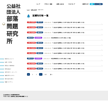
公益社
標準
大
特大
トップ
アクセス・地図
お問い合わせ
サイトマップ
文字サイズ
団法人
トップ
出版・刊行物
定期刊行物
定期刊行物 一覧
部落
人権と部落問題
定期刊行物
2026.08.01
『人権と部落問題』2026年8月号（第78巻8号）通巻1010号
問題
人権と部落問題
定期刊行物
2026.07.01
『人権と部落問題』2026年7月号（第78巻7号）通巻1009号
研究
人権と部落問題
定期刊行物
2026.06.01
『人権と部落問題』2026年6月号（第78巻6号）通巻1008号
所
定期刊行物
部落問題研究
2026.05.30
部落問題研究2026年5月号(257輯)
人権と部落問題
定期刊行物
2026.05.01
『人権と部落問題』2026年5月号（第78巻5号）通巻1007号
人権と部落問題
定期刊行物
2026.04.01
『人権と部落問題』2026年4月号（第78巻4号）通巻1006号
人権と部落問題
定期刊行物
2026.03.01
『人権と部落問題』2026年3月号（第78巻3号）通巻1005号
定期刊行物
部落問題研究
2026.02.27
部落問題研究2026年2月号(256輯)
研究所について
出版・刊行物
人権と部落問題
定期刊行物
2026.02.01
『人権と部落問題』2026年2月号（第78巻2号）通巻1004号
研究会・全国集会
人権と部落問題
定期刊行物
2026.01.01
『人権と部落問題』2026年1月号（第78巻1号）通巻1003号
研究者紹介
資料室(データベース)
投
1
2
3
…
133
次へ
編集部のイチオシ
稿
寄付金のお願い
の
ペ
動画ライブラリ
ー
ジ
送
り
公益社団法人 部落問題研究所
〒606-8691 京都市左京区高野西開町34-11