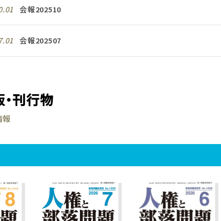
0.01
会報202510
7.01
会報202507
版・刊行物
情報