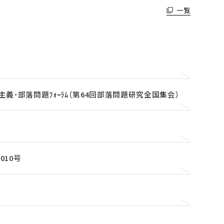
一覧
義･部落問題ﾌｫｰﾗﾑ（第64回部落問題研究全国集会）
010号