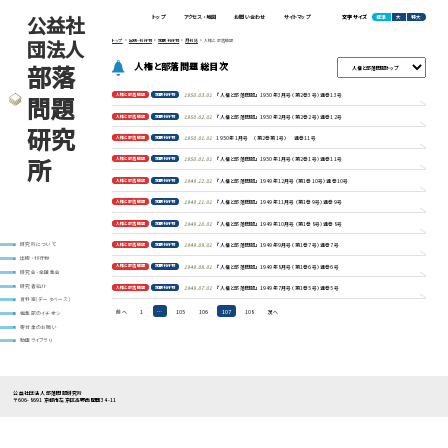
公益社
標準
大
特大
トップ
アクセス・地図
お問い合わせ
サイトマップ
文字サイズ
団法人
トップ
出版・刊行物
定期刊行物
月刊誌
人権と部落問題
部落
人権と部落問題 総目次
問題
人権と部落問題
定期刊行物
1950.03.01
『人権と部落問題』 1950年3月号（第2巻3号）通巻13号
人権と部落問題
定期刊行物
1950.02.01
『人権と部落問題』 1950年2月号（第2巻2号）通巻12号
研究
人権と部落問題
定期刊行物
1950.01.01
1950年1月号 （第2巻第1号） 通巻11号
所
人権と部落問題
定期刊行物
1950.01.01
『人権と部落問題』 1950年1月号（第2巻1号）通巻11号
人権と部落問題
定期刊行物
1949.12.01
『人権と部落問題』 1949年12月号（第1巻10号）通巻10号
人権と部落問題
定期刊行物
1949.11.01
『人権と部落問題』 1949年11月号（第1巻9号）通巻9号
人権と部落問題
定期刊行物
1949.10.01
『人権と部落問題』 1949年10月号（第1巻8号）通巻8号
人権と部落問題
定期刊行物
1949.09.01
『人権と部落問題』 1949年9月号（第1巻7号）通巻7号
研究所について
出版・刊行物
人権と部落問題
定期刊行物
1949.08.01
『人権と部落問題』 1949年8月号（第1巻6号）通巻6号
研究会・全国集会
研究者紹介
人権と部落問題
定期刊行物
1949.07.01
『人権と部落問題』 1949年7月号（第1巻5号）通巻5号
資料室(データベース)
投
前へ
1
…
105
106
107
108
次へ
編集部のイチオシ
稿
寄付金のお願い
の
動画ライブラリ
ペ
ー
ジ
送
り
公益社団法人 部落問題研究所
〒606-8691 京都市左京区高野西開町34-11