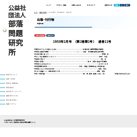
公益社
標準
大
特大
トップ
アクセス・地図
お問い合わせ
サイトマップ
文字サイズ
団法人
トップ
出版・刊行物
1950年1月号 （第2巻第1号） 通巻11号
出版・刊行物
部落
新着情報
問題
人権と部落問題
定期刊行物
研究
1950年1月号 （第2巻第1号） 通巻11号
所
▼差別はどうしたら犾なくなるか・・・・・・・・・・・・・・・・・・・・・・・・・・・高桑末秀（国際新聞論説委員）
▼部落と金融の問題・・・・・・・・・・・・・・・・・・・・・・・・・・・・・//・・・・・本山 清（国民金融公庫勤務）
▼大阪の思い出（二）・・・・・・・・・・・・・・・・・・・・・・・・・・・・・・・・・・・・・・・・・・・・・・・・・・・・・・野間 宏
▼ビルリ王と糞掃夫バッカ（一）・・・・・・・・・・・・・・・・・・・・・・・・・・・・・・・・・・・・・・・・・・・・西光 万吉
▼山陽に旅して・・・・・・・・・・・・・・・・・・・・・・・・・・・・・・・・・・・・・・・・・・・・・・・・・・・・・・・・・森 生
▼宗団と部落・・・・・・・・・・・・・・・・・・・・・・・・・・・・・・・・・・・・・・・・・・・・・鈴木 宗憲（龍谷大学講師）
▼部落をしばるもの（二）・・・・・・・・・・・・・・・・・・・・・・・・・・・・・・・・・・・・・・・・・・・・・・・・おかだ・まき
▼部落問題と教室・・・・・・・・・・・・・・・・・・・・・・・・・・・・・・・・・平井 清隆（滋賀県武佐小学校教諭）
▼部落人としての私の生き方・・・・・・・・・・・・・・・・・・・・・・・・・・・・・・・・・・・・・・・・・・・・・宮壱 忠夫
▼ぐれた結婚（一）―同和教育三十年―・・・・・・・・・・・・・・・・・・・・・・・・・・・・・・・・・・・・伊東 茂光
▼句・木犀の香・・・・・・・・・・・・・・・・・・・・・・・・・・・・・・・・・・・・・・・鄕 泰、富枝、智寛、三順、一玄 「部落のあけぼの」より
研究所について
出版・刊行物
研究会・全国集会
研究者紹介
資料室(データベース)
編集部のイチオシ
寄付金のお願い
動画ライブラリ
公益社団法人 部落問題研究所
〒606-8691 京都市左京区高野西開町34-11