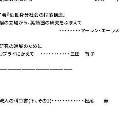
子著『近世身分社会の村落構造』
の立場から、英語圏の研究をふまえて
・・・・・マーレン・エーラス
研究の進展のために
イにかえて― ・・・・・・・・・・・三田 智子
——————————————
科口書(下、その1)・・・・・・・・・・・・松尾 寿