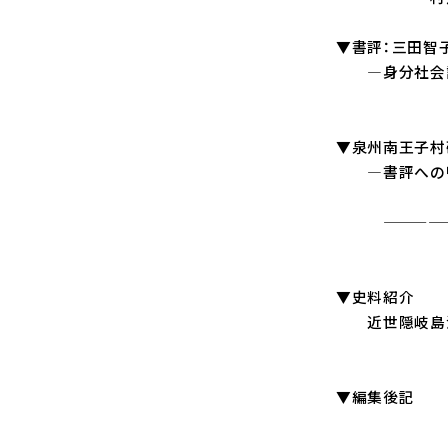
▼書評：三田智
―身分社会論
・・・
▼泉州南王子村
―書評へのリプラ
——————
▼史料紹介
近世隠岐島流人の
▼編集後記