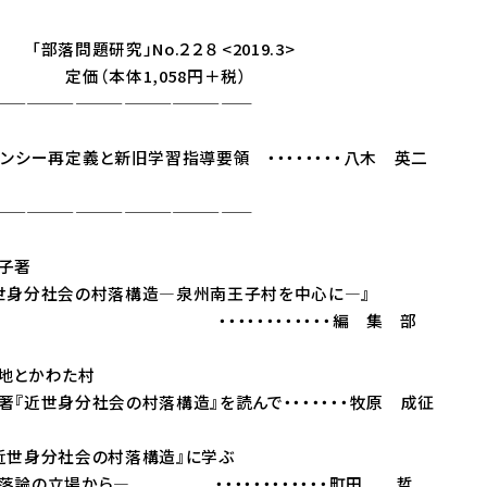
究」No.２２８ <2019.3>
体1,058円＋税）
——————————————
テンシー再定義と新旧学習指導要領 ・・・・・・・・八木 英二
——————————————
子著
会の村落構造―泉州南王子村を中心に―』
・・・・・・・・・編 集 部
地とかわた村
近世身分社会の村落構造』を読んで・・・・・・・牧原 成征
近世身分社会の村落構造』に学ぶ
場から― ・・・・・・・・・・・・町田 哲