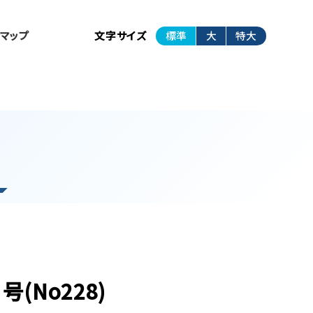
トマップ
文字サイズ
標準
大
特大
(No228)