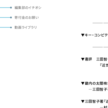
編集部のイチオシ
「部落問題研
定価（本
寄付金のお願い
——————
動画ライブラリ
▼キー・コンピ
——————
▼書評 三田智
『近世身分社
・・・
▼畿内の太閤検
―三田智子著『
▼三田智子著『
―村落論の立