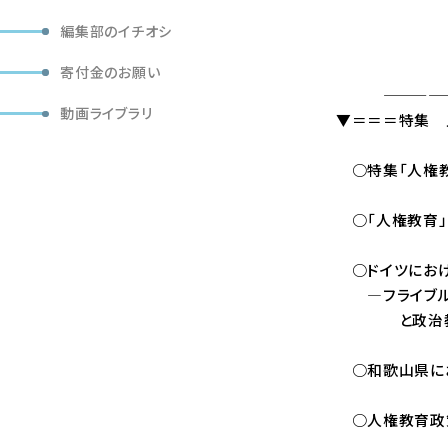
編集部のイチオシ
「部落問題研
定価（本体
寄付金のお願い
——————
動画ライブラリ
▼＝＝＝特集 
○特集「人権教育
○「人権教育」の
○ドイツにおけ
―フライブル
と政治教育を事例
○和歌山県にお
○人権教育政策