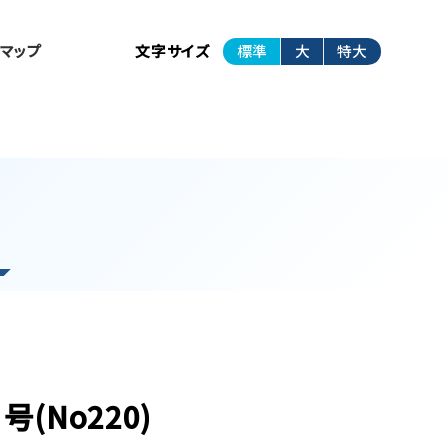
トマップ
文字サイズ
標準
大
特大
(No220)