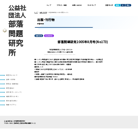
公益社
標準
大
特大
トップ
アクセス・地図
お問い合わせ
サイトマップ
文字サイズ
団法人
トップ
出版・刊行物
部落問題研究2005年8月号(No173)
出版・刊行物
部落
新着情報
問題
定期刊行物
部落問題研究
研究
部落問題研究2005年8月号(No173)
所
「部落問題研究」173号<2005.8>
定価（本体 1,058 円+5%）送料60円
————————————————————
●ハンセン病療養所における患者自治の模索ｰ第三区府県立療養所外島保養院の場合ｰ･･･松岡弘之
●ハンセン病者の療養形態に関する考察ｰ群馬県吾妻郡草津町湯之沢部落の事例からｰ･･･廣川和花
●人別帳と掟を通じてみた日本近世の身分･･･塚田孝
●研究ノート
○愛媛における｢部落寺院｣をめぐって(上)･･･高市光男
●書評
○岩間一雄編『三好伊平次の思想史的研究』･･･朝冶武
研究所について
●部落問題文芸作品発掘 その10
○島田清次郎『地上 第3部 静かなる暴風(第8章)』･･･作品解題 秦重雄
出版・刊行物
研究会・全国集会
研究者紹介
資料室(データベース)
編集部のイチオシ
寄付金のお願い
動画ライブラリ
公益社団法人 部落問題研究所
〒606-8691 京都市左京区高野西開町34-11