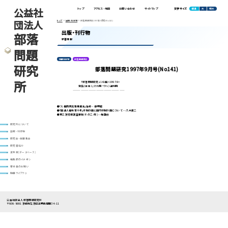
公益社
標準
大
特大
トップ
アクセス・地図
お問い合わせ
サイトマップ
文字サイズ
団法人
トップ
出版・刊行物
部落問題研究1997年9月号(No141)
出版・刊行物
部落
新着情報
問題
定期刊行物
部落問題研究
研究
部落問題研究1997年9月号(No141)
所
「部落問題研究」141輯<1997.9>
定価（本体 1,058 円 +5%）送料円
————————————————————
●｢人権擁護施策推進法｣論考･･･原野翹
●｢国連人権教育十年｣行動計画と国内行動計画について･･･八木英二
●第三次切目調査報告(その二･完)･･･梅田修
研究所について
出版・刊行物
研究会・全国集会
研究者紹介
資料室(データベース)
編集部のイチオシ
寄付金のお願い
動画ライブラリ
公益社団法人 部落問題研究所
〒606-8691 京都市左京区高野西開町34-11