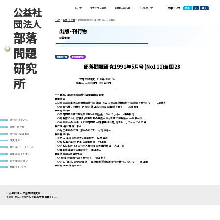
公益社
標準
大
特大
トップ
アクセス・地図
お問い合わせ
サイトマップ
文字サイズ
団法人
トップ
出版・刊行物
部落問題研究1991年5月号(No111)全国28
出版・刊行物
部落
新着情報
問題
定期刊行物
部落問題研究
研究
部落問題研究1991年5月号(No111)全国28
所
「部落問題研究」111輯<1991.5>
定価（本体2,000円＋税）送料円
————————————————————
===●第28回部落問題研究者全国集会報告
●全体会
○日本の民主主義と部落問題研究の課題－｢法｣以後と部落問題研究の課題をめぐって－･･･石倉康次
○天皇代替りを問う－新たな｢神道非宗教論｣の台頭を憂う－･･･加藤西郷
●歴史分科会
○部落問題形成の歴史的前提－｢百姓｣村と｢かわた｣村－･･･畑中敏之
○奇兵隊における｢穢多｣軍事登用の意義－高杉晋作の強兵論－･･･手島一雄
研究所について
○近代日本の地域社会と部落問題－｢奈良県風俗誌｣を素材として－･･･竹永三男
●行政･解放理論分科会
出版・刊行物
○九〇年代の行政と運動のあり方･･･杉之原寿一
●教育分科会
研究会・全国集会
○学力･生活実態調査と同和教育･･･助野公彦
研究者紹介
○高校進学率の｢格差｣と同和教育･･･村上保
○学校における子どもの人権保障の実践的構図･･･吉田一郎
資料室(データベース)
○住民意識調査と社会教育･･･生田周二
●部落問題と文芸分科会
編集部のイチオシ
○｢破戒｣の同時代評をめぐって･･･住田利夫
寄付金のお願い
○小説『破戒』の中の｢部落｣－部落解放運動の側からの批判について－･･･津田潔
●研究情報/研究会報告
動画ライブラリ
公益社団法人 部落問題研究所
〒606-8691 京都市左京区高野西開町34-11