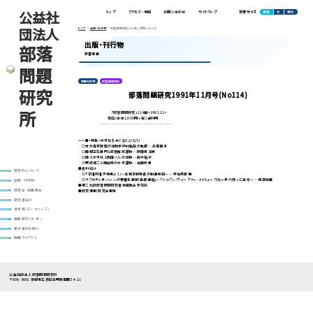
公益社
標準
大
特大
トップ
アクセス・地図
お問い合わせ
サイトマップ
文字サイズ
団法人
トップ
出版・刊行物
部落問題研究1991年11月号(No114)
出版・刊行物
部落
新着情報
問題
定期刊行物
部落問題研究
研究
部落問題研究1991年11月号(No114)
所
「部落問題研究」114輯<1991.11>
定価（本体1,000円＋税）送料円
————————————————————
===●<特集>水平社をめぐる人びと(5)
○全水青年同盟の活動家中村甚哉の軌跡･･･高橋槻子
○藤岡正右衛門と部落解放運動･･･新藤東洋男
○婦人水平社と西田ハルの活動･･･鈴木裕子
○野崎清二と岡山県の水平運動･･･佐藤安男
●史料紹介
研究所について
○『京洛中洛外場帳』(1)－近世京都癩者の勧進場図－･･･宇佐美英機
○ラフカディオ･ハーンの無署名報告｢島根通信｣－『ジャパン･ウィークリー･メイル』一八九一年六月一三日号－･･･成澤榮壽
出版・刊行物
●第二九回部落問題研究者全国集会参加記
●研究情報/研究会報告
研究会・全国集会
研究者紹介
資料室(データベース)
編集部のイチオシ
寄付金のお願い
動画ライブラリ
公益社団法人 部落問題研究所
〒606-8691 京都市左京区高野西開町34-11