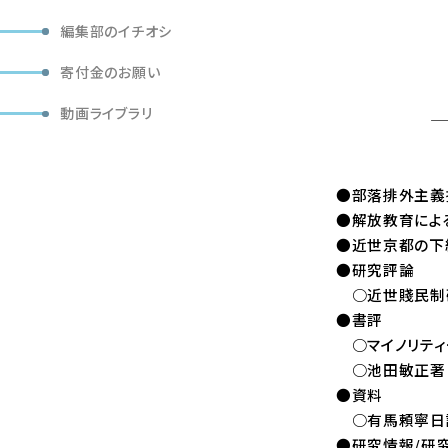
編集部のイチオシ
「部落問題研
寄付金のお願い
定価（本体
動画ライブラリ
—————
●部落排外主義
●解放教育による
●近世京都の下
●研究評論
○近世賤民制研
●書評
○マイノリティ
○池田敏正著『
●資料
○有馬頼寧日記
●研究情報/研