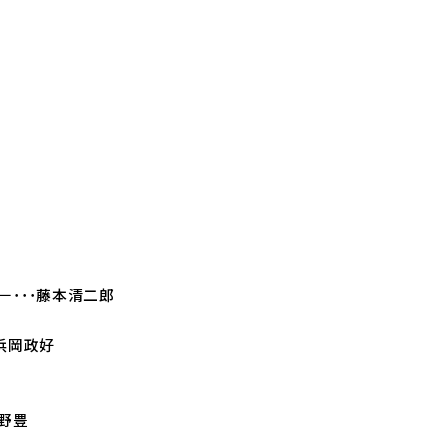
･･･藤本清二郎
浜岡政好
野豊