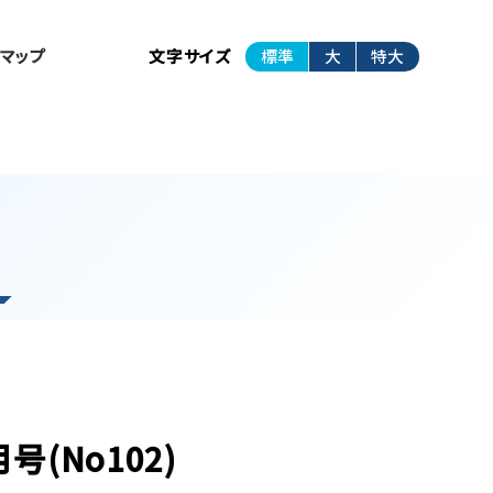
トマップ
文字サイズ
標準
大
特大
号(No102)