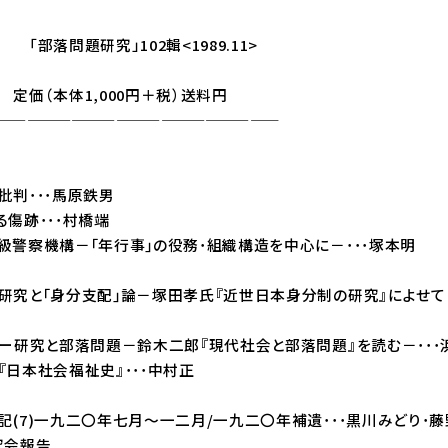
究」102輯<1989.11>
1,000円＋税）送料円
———————————————
批判･･･馬原鉄男
傷跡･･･村橋端
級警察機構－｢年行事｣の役務･組織構造を中心に－･･･塚本明
究と｢身分支配｣論－塚田孝氏『近世日本身分制の研究』によせて－
ー研究と部落問題－鈴木二郎『現代社会と部落問題』を読む－･･･
日本社会福祉史』･･･中村正
(7)一九二〇年七月～一二月/一九二〇年補遺･･･黒川みどり･藤
究会報告