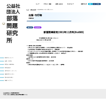
公益社
標準
大
特大
トップ
アクセス・地図
お問い合わせ
サイトマップ
文字サイズ
団法人
トップ
出版・刊行物
部落問題研究1981年11月号(No069)
出版・刊行物
部落
新着情報
問題
定期刊行物
部落問題研究
研究
部落問題研究1981年11月号(No069)
所
「部落問題研究」第69輯 <1981.11>
定価（本体 500 円）送料 円
————————————————————
===●特集 宗教と部落問題
○現代における宗教と部落問題－いわゆる｢町田発言｣問題をめぐって－･･･藤谷俊雄
○本願寺教団と部落問題ｰ教団改革の視点からｰ･･･多田覚円
○プロテスタントキリスト教と部落解放運動－創立期キリスト者部落対策協議会を中心に－･･･萩原俊彦
○『同朋運動史年表－西本願寺教団と部落問題－』を読んで･･･雀部倉平
●現状報告
○長野県における部落問題と研究の動向･･･青木孝寿
研究所について
●研究ノート
○文化十四年宇和島藩穢多歎願事件･･･高市光男
出版・刊行物
●資料
○神奈川県融和運動史年表(1)－一九〇六～一九二八年－･･･藤野豊
研究会・全国集会
研究者紹介
資料室(データベース)
編集部のイチオシ
寄付金のお願い
動画ライブラリ
公益社団法人 部落問題研究所
〒606-8691 京都市左京区高野西開町34-11