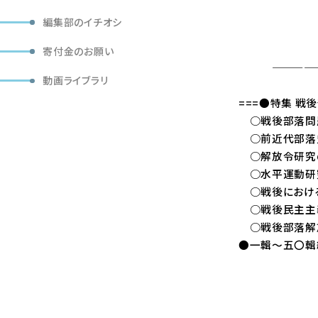
編集部のイチオシ
「部落問題研
定価（本体
寄付金のお願い
——————
動画ライブラリ
===●特集 
○戦後部落問題
○前近代部落史
○解放令研究の
○水平運動研究
○戦後における
○戦後民主主義
○戦後部落解放
●一輯～五〇輯