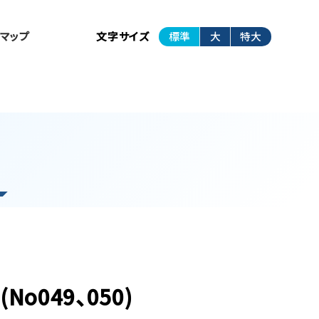
トマップ
文字サイズ
標準
大
特大
o049、050)