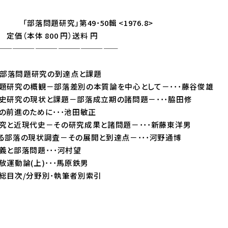
究」第49･50輯 <1976.8>
 800 円）送料 円
——————————————
戦後部落問題研究の到達点と課題
研究の概観－部落差別の本質論を中心として－･･･藤谷俊雄
研究の現状と課題－部落成立期の諸問題－･･･脇田修
前進のために･･･池田敏正
と近現代史－その研究成果と諸問題－･･･新藤東洋男
部落の現状調査－その展開と到達点－･･･河野通博
と部落問題･･･河村望
運動論(上)･･･馬原鉄男
総目次/分野別･執筆者別索引