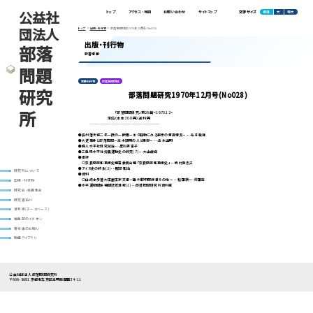
公益社
標準
大
特大
トップ
アクセス・地図
お問い合わせ
サイトマップ
文字サイズ
団法人
トップ
出版・刊行物
部落問題研究1970年12月号(No028)
出版・刊行物
部落
新着情報
問題
定期刊行物
部落問題研究
研究
部落問題研究1970年12月号(No028)
所
「部落問題研究」第28輯 <1970.12>
定価（本体 300 円）送料 円
————————————————————
●長州藩天保二年一揆の一断面－エタ騒動にみる民衆の意識情況－･･･布引敏雄
●大逆事件と部落問題－高木顕明の人と思想－･･･高木道明
●婦人水平社研究試論･･･黒川美富子
●三重県水平社労農運動史の研究(7)･･･大山峻峰
●書評
○奈良県同和事業史編纂委員会編『奈良県同和事業史』･･･岩村登志夫
●アイヌ史の終末(2)･･･服部知治
研究所について
●資料
○山崎本多藩大庄屋庄家文書－播州郡中取締書その他－･･･稲田耕一･前田昇
出版・刊行物
●水平運動関係機関誌紙目録(1)･･･部落問題研究所資料室
研究会・全国集会
研究者紹介
資料室(データベース)
編集部のイチオシ
寄付金のお願い
動画ライブラリ
公益社団法人 部落問題研究所
〒606-8691 京都市左京区高野西開町34-11