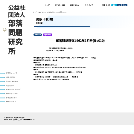
公益社
標準
大
特大
トップ
アクセス・地図
お問い合わせ
サイトマップ
文字サイズ
団法人
トップ
出版・刊行物
部落問題研究1962年1月号(No010)
出版・刊行物
部落
新着情報
問題
定期刊行物
部落問題研究
研究
部落問題研究1962年1月号(No010)
所
「部落問題研究」第10輯 <1962.1>
定価（本体 150 円）送料 円
————————————————————
●部落解放運動におけるキリスト教と民権運動の役割－八王子･福岡部落の場合－･･･沼謙吉
●未解放部落の生活水準･･･山本登
●資料紹介
○奈良県水平運動関係史料(上)
●水平社支部設立をめぐって－上牧水平社･岩崎水平社の場合－･･･左方郁子
●書評
○封建道徳の社会学的研究－桜井庄太郎著『恩と義理』－･･･衣笠安喜
研究所について
●書評
○業界史のなかの圧巻－『皮革産業沿革史』上巻－･･･中西義雄
出版・刊行物
●ルポ･紙工の村－兵庫県有馬名塩村－･･･田淵保雄
研究会・全国集会
研究者紹介
資料室(データベース)
編集部のイチオシ
寄付金のお願い
動画ライブラリ
公益社団法人 部落問題研究所
〒606-8691 京都市左京区高野西開町34-11