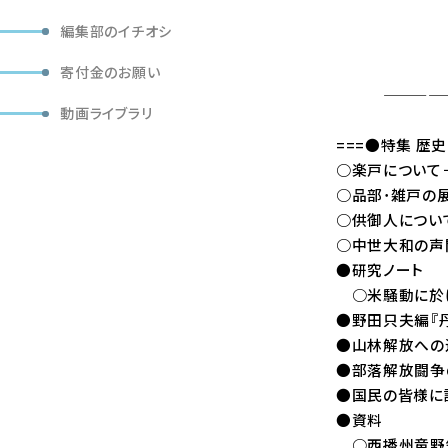
編集部のイチオシ
「部落問題研
定価（本体
寄付金のお願い
——————
動画ライブラリ
===●特集 歴
○楽戸について
○品部･雑戸の
○供御人について
○中世大和の声
●研究ノート
○米騒動に於け
●野田只夫編『
●山林解放への
●部落解放闘争
●国民の皆様に
●資料
○西播州竜野領