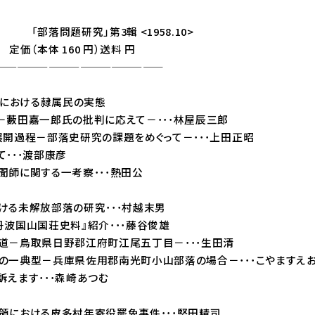
究」第3輯 <1958.10>
 160 円）送料 円
——————————————
史における隷属民の実態
－藪田嘉一郎氏の批判に応えて－･･･林屋辰三郎
展開過程－部落史研究の課題をめぐって－･･･上田正昭
･･･渡部康彦
聞師に関する一考察･･･熱田公
る未解放部落の研究･･･村越末男
丹波国山国荘史料』紹介･･･藤谷俊雄
道－鳥取県日野郡江府町江尾五丁目－･･･生田清
の一典型－兵庫県佐用郡南光町小山部落の場合－･･･こやますえ
訴えます･･･森崎あつむ
における皮多村年寄役罷免事件･･･堅田精司