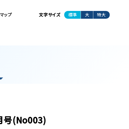
トマップ
文字サイズ
標準
大
特大
号(No003)