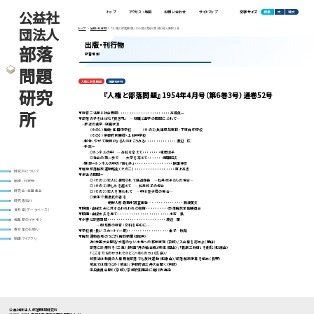
公益社
標準
大
特大
トップ
アクセス・地図
お問い合わせ
サイトマップ
文字サイズ
団法人
トップ
出版・刊行物
『人権と部落問題』 1954年4月号（第6巻3号）通巻52号
出版・刊行物
部落
新着情報
問題
人権と部落問題
定期刊行物
研究
『人権と部落問題』 1954年4月号（第6巻3号）通巻52号
所
▼教育二法案と社会問題・・・・・・・・・・・・・・・・・・・・・・・高橋眞一
▼部落の子をはばむ「狭き門」 ―就職と進学の問題にふれて―
・最近の進学・就職状況
〈その1〉舞鶴・和田中学校 〈その2〉兵庫県加東郡・下東條中学校
〈その3〉京都府何鹿郡・上林中学校
・報告・やがて教師となる人らはこうみる・・・・・・・・・・・・・・渡辺 広
・手記＝
○トンネルの中 ―高校を卒えて・・・・・・・・重岡洋子
○社会の第一歩で ―大学を卒えて・・・・・・・岡田昭夫
・感想＝トンネルの中の「隠し子」・・・・・・・・・・・・・・・・・原田伴彦
▼戦後部落解放運動略史（その二）・・・・・・・・・・・・・・・・・・東上高志
研究所について
▼最近の問題＝
○〈その1〉恋人に裏切られて鉄道自殺 ―松井政子さんの場合―
出版・刊行物
○〈その2〉悲しみを越えて ―松井政子の場合
○〈その3〉恋人を奪われて ―中川澄夫君の場合―
研究会・全国集会
○素手で無抵抗の者を
研究者紹介
―朝鮮人射殺事件調査報告―・・・・・・・・・・・・・・難波英夫
▼映画・山椒太夫に対するわれわれの態度・・・・・・・・・・部落解放全国委員会
資料室(データベース)
▼映画・山椒太夫を見て・・・・・・・・・・・・・・・・・・・・・・・土方 鉄
▼水害と部落問題・・・・・・・・・・・・・・・・・・・・・・・・・・渡辺 廣
編集部のイチオシ
―御坊町の教育・文科を中心に―
寄付金のお願い
▼学校劇・長いスカート（一幕）・・・・・・・・・・・・・・・・・・金子 欣哉
▼解放運動各地のうごき（解放新聞社提供）
動画ライブラリ
近く全国大会開る/水害のない土地への移転実現（京都）/入会権を認めよ（岡山）
部落に診療所を（三重）/映画「月の輪古墳」完成（岡山）/「義民三兵衛」を劇化（和歌山）
「ここをたちのかされたらどこへゆくのか」（広島）/
政禁法は教員の人権無視部落でも反対運動（和歌山）/部落解放予算を組め（長野）
埼玉では座りこみ（埼玉）/京都府連三丹大会開く（京都）
中央委員会開く（京都）/京都府知事選に蜷川氏再選
公益社団法人 部落問題研究所