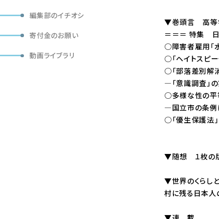
編集部のイチオシ
▼巻頭言 高等学校に
＝＝＝ 特集 
寄付金のお願い
○障害者雇用「水増
動画ライブラリ
○「ヘイトスピーチ
○「部落差別解
―「意識調査」の実
○多様な性の平
―国立市の条例にふれ
○「優生保護法」と人
▼随想 １枚の版画
▼世界のくらし
村に残る日本人の墓・
▼連 載