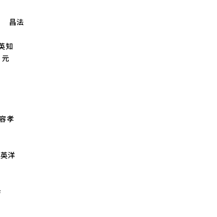
尾川 昌法
 英知
 元
川容孝
 英洋
歩