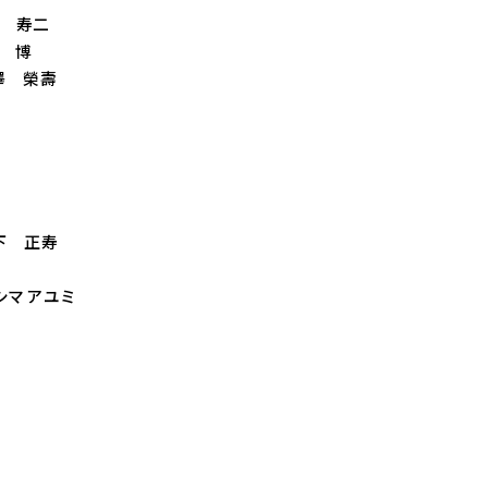
田 寿二
﨑 博
成澤 榮壽
山下 正寿
シマ アユミ