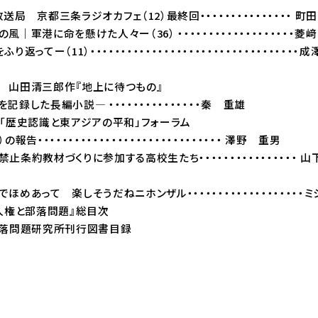
局 京都三条ラジオカフェ（12）最終回・・・・・・・・・・・・・・・ 町
｜軍港に命を懸けた人々ー（36） ・・・・・・・・・・・・・・・・・・・菱
返ってー（11）・・・・・・・・・・・・・・・・・・・・・・・・・・・・・・・・・・
 山田清三郎作『地上に待つもの』
録した長編小説― ・・・・・・・・・・・・・・・秦 重雄
回「歴史認識と東アジアの平和」フォーラム
報告・・・・・・・・・・・・・・・・・・・・・・・・・・・・・・ 澤野 重男
止条約教材づくりに参加する高校生たち・・・・・・・・・・・・・・・・ 
めあって 楽しそうだねニホンザル・・・・・・・・・・・・・・・・・・・ミ
人権と部落問題』総目次
部落問題研究所刊行図書目録