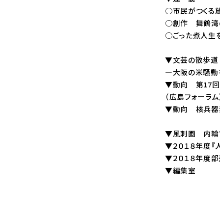
○市民がつくる放送
○創作 舞鶴湾の風
○ごった煮人生をふり
▼文芸の散歩道
―大阪の米騒動を記
▼動向 第17
（広島フォーラム）の
▼動向 核兵器禁
▼風刺画 内輪でほ
▼２０１８年度『
▼２０１８年度
▼編集室