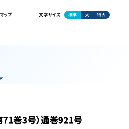
トマップ
文字サイズ
標準
大
特大
第71巻3号）通巻921号