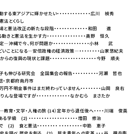
する東アジアに輝かせたい・・・・・・・・・・・・・広川 禎秀
憲法とくらし
と憲法改正の新たな段階・・・・・・・・・・・・・和田 進
きと憲法を生かす力・・・・・・・・・・・・・・・奥野 恒久
沖縄で今、何が問題か・・・・・・・・・・・・・・小林 武
いことになる―安倍政権の経済政策―・・・・・・・・山家悠紀夫
からの復興の現状と課題・・・・・・・・・・・・・・・・・・今野 順夫
も伸びる研究会 全国集会の報告・・・・・・・・・・河瀬 哲也
信・京都府南丹市
円不明金事件はまだ終わっていません・・・・・・・・山岡 良右
りんな登場ですが・・・・・・・・・・・・・なかむら まさたか
育・文学・人権の旅 (14）定年から退任後へ・・・・川端 俊英
級 (2) ・・・・・・・・・・・・・・・・・・・増田 修治
2) 食と憲法・・・・・・・・ ・・・・・・・・・中筋 恵子
史を調べ 歴史を創る (2) 民主青年への変革 ・・・谷 彌兵衞