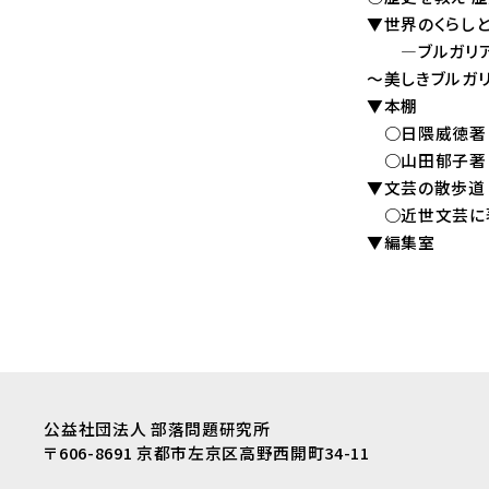
▼世界のくらし
―ブルガリア共
～美しきブルガリア
▼本棚
○日隈威徳著『
○山田郁子著『疎
▼文芸の散歩道
○近世文芸に著さ
▼編集室
公益社団法人 部落問題研究所
〒606-8691 京都市左京区高野西開町34-11