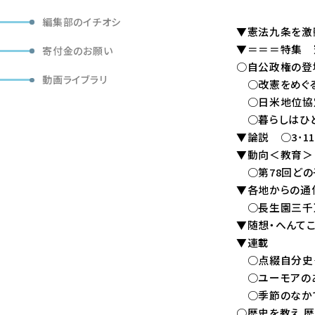
編集部のイチオシ
▼憲法九条を激動
▼＝＝＝特集 
寄付金のお願い
○自公政権の登場
動画ライブラリ
○改憲をめぐる動
○日米地位協定―
○暮らしはひど
▼論説 ○3･11
▼動向＜教育＞
○第78回どの子
▼各地からの通
○長生園三千万
▼随想・へんてこ
▼連載
○点綴自分史―教
○ユーモアのある学
○季節のなかで (
○歴史を教え 歴