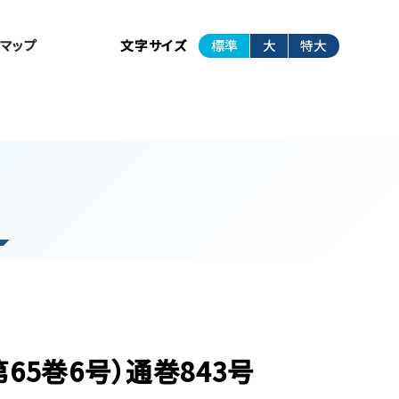
トマップ
文字サイズ
標準
大
特大
第65巻6号）通巻843号