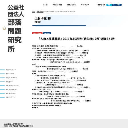
公益社
標準
大
特大
トップ
アクセス・地図
お問い合わせ
サイトマップ
文字サイズ
団法人
トップ
出版・刊行物
『人権と部落問題』 2011年10月号（第63巻12号）通巻821号
出版・刊行物
部落
新着情報
問題
人権と部落問題
定期刊行物
研究
『人権と部落問題』 2011年10月号（第63巻12号）通巻821号
所
▼隠蔽された情報―原爆投下と原発事故・・・・・・・・・・・・・・・・・・・・梅本哲世
＝＝＝特集 同和行政の終結＝＝＝
○長野県・御代田町 同和事業を廃止して「いのち」を育み守る町へ・・・・・茂木祐司
○和歌山県 「同和行政の終結」に関する調査からみた状況・・・・・・・・・竹田政信
○兵庫県 「人権（同和）行政」の実態調査結果と分析・・・・・・・・・・・村上 保
○岡山県 「同和」行政のその後の状況・・・・・・・・・・・・・・・・・・吉岡 昇
▼現地報告 大阪府 私たちの暮らす町は見世物ではありません
―大阪人権博物館（リバティおおさか）におおもう・・・・谷口正暁
▼動向
〈研究〉第7回地域人権問題全国研究集会の報告
―憲法を暮らしに活かし住みよい地域社会に・・・・・・・・・植山光朗
研究所について
▼随想 命のまぶしさ・・・・・・・・・・・・・・・・・・・・・・・・・・・・浜田桂子
▼連載
出版・刊行物
○カナダと日本行ったり来たりの映画人生〔7〕
駆け足でやってくる紅葉の秋・・・・・・・・・・・・・ユリ ヨシムラ ガニオン
研究会・全国集会
○京都 環境ウオッチ〔7〕原発事故と人権を考える・・・・・・・・・・・・・榊原義道
研究者紹介
○兎と亀の人生 ―名もなく貧しくともひたすらに〔7〕
会費制の結婚式・・・・・・・・・・・・・・・・・・・・・・・南野昭雄
資料室(データベース)
○千曲の流れ滔々と〔7〕「部落解放運動正常化へのたたかいへ・・・・・・・・・後藤平一
▼世界のくらしと文化 トルコ ３
編集部のイチオシ
都市におけるアレヴィーの活動・・・・・・・・・・・・・・・・・・・・米山知子
寄付金のお願い
▼文芸の散歩道 同人誌「処女地」（島崎藤村編）の作品
―長坂きくじ「ある女の手紙」・・・・・・・・・・・・・・・川端俊英
動画ライブラリ
▼わが作品を語る 『青少年育成・援助と教育
―ドイツ社会教育の歴史、活動、専門性に学ぶ』・・・・・生田周二
▼〈案内〉平和・人権・民主主義を考える第47回全国高校生集会
▼第49回部落問題研究者全国集会 開催要項
▼編集室
公益社団法人 部落問題研究所
〒606-8691 京都市左京区高野西開町34-11