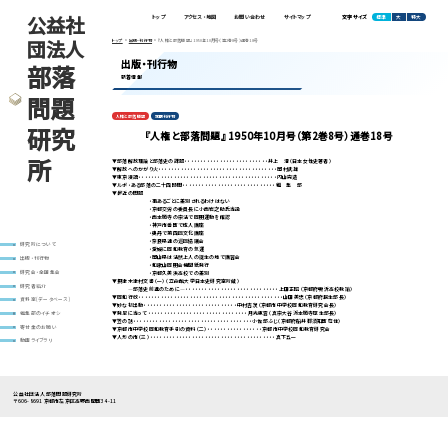
公益社
標準
大
特大
トップ
アクセス・地図
お問い合わせ
サイトマップ
文字サイズ
団法人
トップ
出版・刊行物
『人権と部落問題』 1950年10月号（第2巻8号）通巻18号
出版・刊行物
部落
新着情報
問題
人権と部落問題
定期刊行物
研究
『人権と部落問題』 1950年10月号（第2巻8号）通巻18号
所
▼部落解放理論と部落史の課題・・・・・・・・・・・・・・・・・・・・・・・・・・井上 清（日本女性史著者）
▼解放へのかがり火・・・・・・・・・・・・・・・・・・・・・・・・・・・・・・・・・・・・・岡村武雄
▼東京漫語・・・・・・・・・・・・・・・・・・・・・・・・・・・・・・・・・・・・・・・・・・・内山完造
▼ルポ・ある部落の二十四時間・・・・・・・・・・・・・・・・・・・・・・・・・・・・・編 集 部
▼最近の問題
・事あるごとに差別されるわけはない
・京都交労の委員長に小西岩之助氏当選
・西本願寺の宗法で同朋運動を確認
・神戸市番町で成人講座
・奥丹で第四回文化講座
・奈良県連の巡回協議会
研究所について
・愛媛に同和教育の気運
・岡山県は法然上人の誕生の地で講習会
出版・刊行物
・和歌山同朋会機関紙発行
・京都久美浜高校での差別
研究会・全国集会
▼摂津木津村文書（一）（立命館大学日本史研究室所蔵）
研究者紹介
―部落史前進のために―・・・・・・・・・・・・・・・・・・・・・・・・・・・・・上田正昭（京都府鴨泝高校教諭）
▼同和行政・・・・・・・・・・・・・・・・・・・・・・・・・・・・・・・・・・・・・・・・・・・・・山田美忠（京都府民生部長）
資料室(データベース)
▼妙な初出動・・・・・・・・・・・・・・・・・・・・・・・・・・・・・中村吉次（京都市中学校同和教育研究会長）
▼発足に当って・・・・・・・・・・・・・・・・・・・・・・・・・・・・・・・月光恵雲（真宗大谷派本願寺厚生部長）
編集部のイチオシ
▼笠の話・・・・・・・・・・・・・・・・・・・・・・・・・・・・・・・・・・・・・小佐部ふじ（京都府船井郡須知町在住）
寄付金のお願い
▼京都市中学校同和教育手引の資料（二）・・・・・・・・・・・・・・・・・京都市中学校同和教育研究会
▼人形の市（三）・・・・・・・・・・・・・・・・・・・・・・・・・・・・・・・・・・・・・・・真下五一
動画ライブラリ
公益社団法人 部落問題研究所
〒606-8691 京都市左京区高野西開町34-11