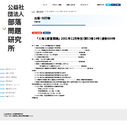
公益社
標準
大
特大
トップ
アクセス・地図
お問い合わせ
サイトマップ
文字サイズ
団法人
トップ
出版・刊行物
『人権と部落問題』 2001年12月特別（第53巻14号）通巻684号
出版・刊行物
部落
新着情報
問題
人権と部落問題
定期刊行物
研究
『人権と部落問題』 2001年12月特別（第53巻14号）通巻684号
所
▼===特集／ハンセン病隔離政策の人権侵害
○栗生楽泉園における重監房「特別病室」・・・・・・・・・・・・・・・・・・・・・・鈴木幸次
○ハンセン病国賠訴訟熊本判決の意義と今後の課題・・・・・・・・・・・・・・・・・・小林洋二
○立証された90年目の真実・・・・・・・・・・・・・・・・・・・・・・・・・・・・・和泉眞藏
○京大病院におけるハンセン病看護・・・・・・・・・・・・・・・・・・・・・・・・・畦地保子
○小笠原登医師を偲ぶ・・・・・・・・・・・・・・・・・・・・・・・・・・・・・・・河合俊治
▼===特集／2001年の運動と課題
○日米安保条約締結50年・・・・・・・・・・・・・・・・・・・・・・・・・・・・・・成澤榮壽
○国連・人種差別撤廃委員会の「最終見解」を考える
―「部落差別」は「人権差別」なのか―・・・・・・・・・・・・・・・・・・・・・奥山峰夫
○歴史教科書・靖国神社参拝問題―歴史認識と人権について―・・・・・・・・・・・・・尾川昌法
研究所について
▼資料
○「らい予防法」違憲国家賠償請求事件判決骨子
出版・刊行物
○「らい予防法」違憲国家賠償請求事件判決より抜粋
○「らい予防法」違憲国家賠償請求事件判決添付資料より
研究会・全国集会
○人種差別の撤廃に関する委員会の最終見解・・・・・・・・・・・・・・国連人種差別撤廃委員会
研究者紹介
○国連人種差別撤廃委員会の日本政府報告審査に関する最終見解に対する日本政府の意見の提出
▼部落問題をめぐる主な動き（2000年4月～2001年3月）
資料室(データベース)
○2000年度 部落問題研究所定期誌総目次
『部落』（660号～673号）
編集部のイチオシ
『部落問題研究』（151輯～154輯）
寄付金のお願い
『どの子も伸びる』（285号～297号）
○2000年度 部落問題研究所刊行・文献目録
動画ライブラリ
▼編集室
公益社団法人 部落問題研究所
〒606-8691 京都市左京区高野西開町34-11