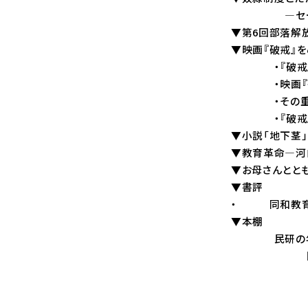
―セーラー･パー
▼第6回部落解
▼映画『破戒』を
・『破戒』の映画と小
・映画『破戒』の問
・その重さ・・・・・
・『破戒』とわたした
▼小説「地下茎」につ
▼教育革命―河内
▼お母さんとともに
▼書評
・ 同和教育の到
▼本棚
民研の年輪・・・・・
国民教
論考3「
論考4「世