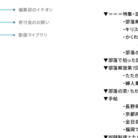
編集部のイチオシ
▼＝＝＝特集・
・部落解放と宗教
寄付金のお願い
・キリスト教と部
動画ライブラリ
・かくれキリ
―長崎県玉野浦
・部落のひろば・今
▼部落で拾った話・・・
▼部落解放第7
・たたかう婦人たち・
・婦人集会に参加
▼部落の窓・ちかごろ
▼手帖
・長野県連大
・京都府連第
・全日自労第
・福岡で地
▼奴隷制度とたた