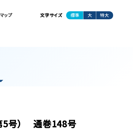
トマップ
文字サイズ
標準
大
特大
第5号） 通巻148号