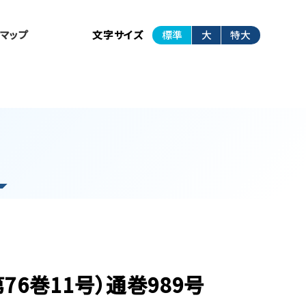
トマップ
文字サイズ
標準
大
特大
76巻11号）通巻989号