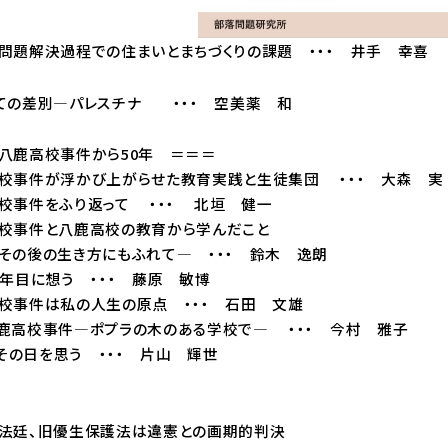
問題解決過程での住まいとまちづくりの課題 ・・・ 井手 幸喜
ての差別―パレスチナ ・・・ 空美薬 和
八鹿高校事件から50年 ＝＝＝
件が浮かび上がらせた教育実践と生徒集団 ・・・ 大森 実
件をふり返って ・・・ 北垣 健一
件と八鹿高校の教育から学んだこと
き方にもふれて― ・・・ 鈴木 逸朗
目に想う ・・・ 藤原 敏博
件は私の人生の原点 ・・・ 石田 文雄
校事件―ポプラの木のある学校で― ・・・ 今村 雅子
の日を思う ・・・ 片山 輝世
、旧優生保護法は違憲との画期的判決