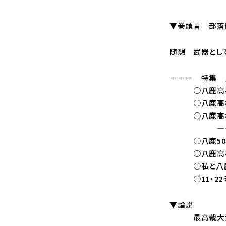
▼巻頭言 部落
随想 武器とし
＝＝＝ 特集 
○八鹿高校事
○八鹿高校事
○八鹿高校事
―その後の生
○八鹿50年
○八鹿高校事
○私と八鹿高
○11・22そ
▼論説
最高裁大法廷