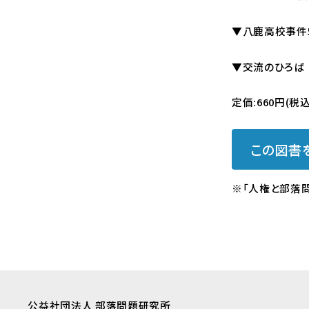
▼八鹿高校事件5
▼交流のひろば
定価:660円(税
この図書
※「人権と部落問
公益社団法人 部落問題研究所