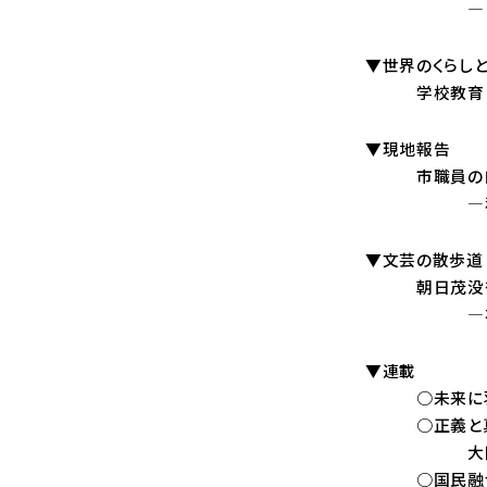
―しかしなが
▼世界のくらし
学校教育と女性
▼現地報告
市職員の自死
―和歌山県
▼文芸の散歩道
朝日茂没後
―右遠俊郎『
▼連載
○未来に羽ばた
○正義と真
大阪での不公
○国民融合路線