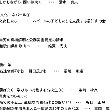
ら、闘いは続く― ・・・ 清水 貞夫
と文化 ネパール④
たち ・・・ ネパールの子どもたちを支援する福知山の会
の真相解明と公務災害認定の請求
和歌山市― ・・・ 雑賀 光夫
60年
小説 朝日茂』他― ・・・ 福地 秀雄
く―学びあい行動する高校生（8） ・・・ 柴崎 紗良
実をつらぬいて
正・乱脈な同和行政との闘い（4） ・・・ 谷口 正暁
が地域を変えた―広島の30年の歩み（12） ・・・ 重岡 式