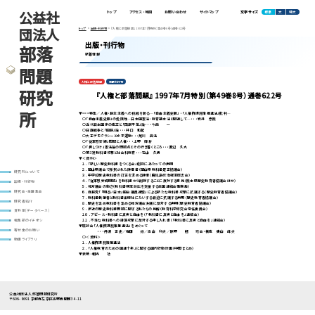
公益社
標準
大
特大
トップ
アクセス・地図
お問い合わせ
サイトマップ
文字サイズ
団法人
トップ
出版・刊行物
『人権と部落問題』 1997年7月特別（第49巻8号）通巻622号
出版・刊行物
部落
新着情報
問題
人権と部落問題
定期刊行物
研究
『人権と部落問題』 1997年7月特別（第49巻8号）通巻622号
所
▼===特集／人権・民主主義への挑戦を斬る―「自由主義史観」・「人権擁護施策推進法」批判―
○「自由主義史観」の危険性―日本国憲法・教育基本法と関連して―・・・岩井 忠熊
○近代日本国家の成立と「四民平等」論・・・今西 一
○日露戦争と「国民」論・・・井口 和起
○大正デモクラシーと水平運動・・・尾川 昌法
○「従軍慰安婦」問題と人権・・・上野 輝将
○「押しつけ」憲法論の問題点とその行き着くところ・・・渡辺 久丸
○第3次教科書攻撃と社会科教育・・・石山 久男
▼＜資料＞
１．「新しい歴史教科書をつくる会」創設にあたっての声明
２．岡山県議会で採択された陳情書（岡山県教科書是正協議会）
研究所について
３．中学校歴史教科書の訂正を求める陳情（鹿児島政治経済同志会）
４．「従軍慰安婦問題」を教科書から削除することに反対する意見（熊本県歴史教育者協議会ほか）
出版・刊行物
５．地方議会の動き（教科書検定訴訟を支援する全国連絡会事務局）
６．自民党「『明るい日本』国会議員連盟」による新たな教科書攻撃に抗議する（歴史教育者協議会）
研究会・全国集会
７．教科書執筆者と教科書出版社にたいする脅迫に抗議する声明（歴史教育者協議会）
研究者紹介
８．歴史を歪め教科書を歪める地方議会決議に反対する声明（歴史教育者協議会）
９．最近の歴史教科書問題に関する私たちの見解（教育科学研究会常任委員会）
資料室(データベース)
１０．アピール・教科書に真実と自由を（「教科書に真実と自由を」連絡会）
１１．不当な教科書への誹謗攻撃に反対する申し入れ書（「教科書に真実と自由を」連絡会）
編集部のイチオシ
▼座談会「人権擁護施策推進法」をめぐって
寄付金のお願い
・・・丹波 正史／梅田 修／高山 利夫／原野 翹 司会・構成 奥山 峰夫
○＜資料＞
動画ライブラリ
１．人権擁護施策推進法
２．「人権教育のための国連十年」に関する国内行動計画（中間まとめ）
▼表紙・朝光 功
公益社団法人 部落問題研究所
〒606-8691 京都市左京区高野西開町34-11