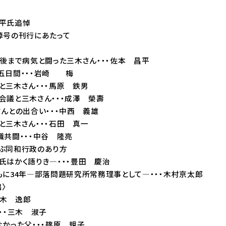
平氏追悼
悼号の刊行にあたって
最後まで病気と闘った三木さん・・・佐本 昌平
五日間・・・岩崎 梅
と三木さん・・・馬原 鉄男
会議と三木さん・・・成澤 榮壽
んとの出合い・・・中西 義雄
と三木さん・・・石田 真一
職共闘・・・中谷 隆亮
ぶ同和行政のあり方
かく語りき―・・・豊田 慶治
もに34年―部落問題研究所常務理事として―・・・木村京太郎
〉
三木 逸郎
・・三木 淑子
かった父・・・篠原 規子