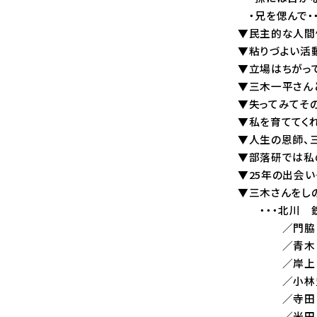
・兄を偲んで・
▼民主的な人
▼粘りづよい活
▼立場はちがって
▼三木一平さん
▼失ってみてそ
▼私を育ててく
▼人生の恩師、三
▼部落研では私
▼25年の出会
▼三木さんをし
・・・北川 
／門脇 禎二
／青木 孝
／岸上 繁雄
／小林史 
／寺田 政幸
／米田貞一郎