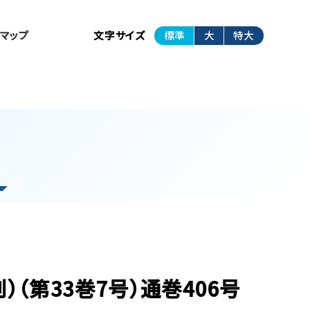
トマップ
文字サイズ
標準
大
特大
）（第33巻7号）通巻406号