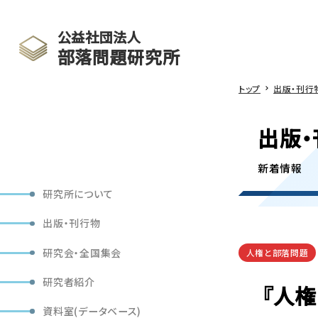
公益社団法人
部落問題研究所
トップ
出版・刊行
出版・
新着情報
研究所について
出版・刊行物
研究会・全国集会
人権と部落問題
研究者紹介
『人権
資料室(データベース)