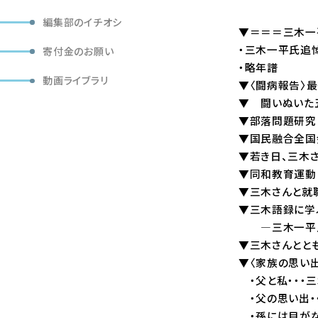
編集部のイチオシ
▼＝＝＝三木一
・三木一平氏追
寄付金のお願い
・略年譜
動画ライブラリ
▼〈闘病報告〉
▼ 闘いぬいた
▼部落問題研究
▼国民融合全国
▼若き日、三木さ
▼同和教育運動
▼三木さんと就
▼三木語録に学
―三木一平氏は
▼三木さんとと
▼〈家族の思い出
・父と私・・・
・父の思い出・
・孫には目がな