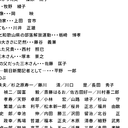
・・牧野 綾子
間像・・・岡 映
動家・・・上田 音市
も・・・川井 正雄
と和歌山県の部落解放運動・・・栃崎 博孝
の大きさに茫然・・・藤谷 義兼
れた兄貴・・・西村 照巳
木さん・・・塚本 景之
の父だった三木さん・・・佐藤 匡子
い―朝日新聞記者として―・・・平野 一郎
のぶ
鉄夫／杉之原寿一／藤川 清／川口 是／長田 秀子
／国富 毅／斎藤はるお／佐古田好一／川村善二郎
寿／天野 卓郎／小林 宏／山路 靖子／杉山 守
／山本 利平／松本新一郎／桜井 正志／福井 由数
郎／幸池 伸／内田 勝三／沢田 留治／北谷 正
／馬場 哲雄／福本 正夫／木原 清春／細野 武男
／畦地 享平／井上 五一／近藤 三郎／多田 孝敏