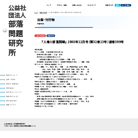
公益社
標準
大
特大
トップ
アクセス・地図
お問い合わせ
サイトマップ
文字サイズ
団法人
トップ
出版・刊行物
『人権と部落問題』 1980年12月号（第32巻13号）通巻399号
出版・刊行物
部落
新着情報
問題
人権と部落問題
定期刊行物
研究
『人権と部落問題』 1980年12月号（第32巻13号）通巻399号
所
▼灰色叙勲
▼＝＝＝特集 今後の同和行政を考える
・同和行政と個人施策・・・三谷 秀治
・神戸市における同和対策としての
住宅改良の進捗状況とこんごの課題・・・内田 正志
・現地報告・生活の自立を求めて―白浜町平間地区の場合―・・・池田 孝雄
▼アンケート・「同特法」再延長について
・・・黒田 了一／磯村 英一／寺田 稔／美濃部亮吉／谷内 照義
／村上 弘光／寺尾 孔明／瀬川負太郎／和島 岩吉／岩井 章
／塩田庄兵衛／西 滋勝／上田 音市／松田 義一／岡 映
▼仲間とともに歩んできた道（下）〈結婚差別ととりくんだ報告〉・・・西口 洋一
研究所について
▼戦前の〝三角同盟〟は、いま私たちに何を教えているか
―三重の未組織ルポ(1) （『部落解放』10月号）に反論する―・・・宮木 剛
出版・刊行物
▼夢を追う(9) 運動会のきせつ・・・山田哲二郎
▼本棚・小学校で部落問題をどう教えたか・・・原田 由
研究会・全国集会
▼映画･テレビ 判らない映画の判らない理由・・・北川 鉄夫
研究者紹介
▼かお・馬原鉄男氏
▼随想・憲法看板を降してはいけない・・・小林 綾
資料室(データベース)
▼動向
・教育・社会同和教育の現状と問題―社会教育研究全国集会から―・・・村上 博光
編集部のイチオシ
・運動・岡山市における80年全国闘争のとりくみについて・・・長田 悟
寄付金のお願い
▼講座・これからの同和教育(7) 部落問題の学習(4) 小学校・・・東上 高志
▼連載・オナゴ先生奮戦記(2) 人間への復権・・・藤井千鶴子
動画ライブラリ
▼総目次（387号～399号）
公益社団法人 部落問題研究所
〒606-8691 京都市左京区高野西開町34-11