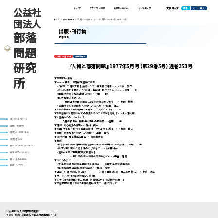
公益社
標準
大
特大
トップ
アクセス・地図
お問い合わせ
サイトマップ
文字サイズ
団法人
トップ
出版・刊行物
『人権と部落問題』 1977年5月号（第29巻5号）通巻353号
出版・刊行物
部落
新着情報
問題
人権と部落問題
定期刊行物
研究
『人権と部落問題』 1977年5月号（第29巻5号）通巻353号
所
▼国際的人権論
▼＝＝＝特集 部落解放運動の前進
・「解同」の運動方針を抉る―その分離主義の害毒―・・・北原 泰作
・有利な情勢背景に大きく前進―兵解連1年のたたかい―・・・前田 武
・岡山県の部落解放運動この1年・・・岡 映
・巨大な本流めざして
―全解連周東町協議会この1年のたたかいから―・・・村崎 勝利
・福岡県でも部落解放への新しい流れが・・・藤岡 祥三
▼「地名総鑑」問題の究明と全解連のとりくみ・・・山口 圭
▼「部落解放」誌座談会での奈良本氏らのデマ発言を糺す・・・木村京太郎
▼〈但馬からのレポート〉(1)
研究所について
八鹿高校事件・朝来暴力事件の新局面・・・吉田 栄
▼随想・ある視覚の偶感・・・磯村 英一
出版・刊行物
▼映画･テレビ・さすらう芸能の意味―「竹山ひとり旅」―・・・北川 鉄夫
▼本棚・部落解放への新しい流れ・・・田岡 喜作
研究会・全国集会
▼底辺の目・地名総鑑と自殺・・・瀬川負太郎
研究者紹介
▼動向
・研究・第14回部落問題研究者全国集会現状分科会での討議・・・戸塚 和
資料室(データベース)
・教育・第22回はぐるま研のめざすもの・・・佐古田好一
・運動・全国に就職差別反対運動を
編集部のイチオシ
―第11回西日本連絡会交流会ひらく・・・中谷 隆亮
寄付金のお願い
▼ぶらくのまど
・学生部落研第20回全国代表委員総会・・・全国学生部落研事務局
動画ライブラリ
・部落問題全国会議、政府と会談・・・成澤 榮壽
▼連載・（「怒りの砂」第2部） 子育て繁昌記(2) 梅二郎略伝（2）・・・村崎 義正
▼オートスライド「部落の歴史」第4集
▼シナリオ「誠太郎・孝二物語―米騒動と水平社運動の発展―」
▼部落問題研究所1977年度研究助成費の公募について
公益社団法人 部落問題研究所
〒606-8691 京都市左京区高野西開町34-11