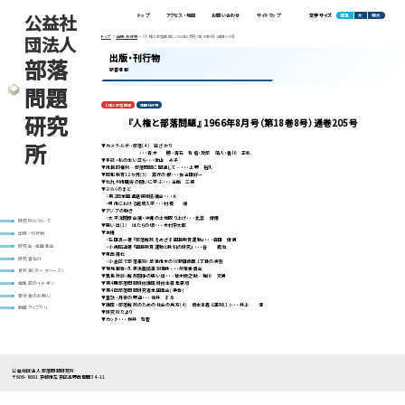
公益社
標準
大
特大
トップ
アクセス・地図
お問い合わせ
サイトマップ
文字サイズ
団法人
トップ
出版・刊行物
『人権と部落問題』 1966年8月号（第18巻8号）通巻205号
出版・刊行物
部落
新着情報
問題
人権と部落問題
定期刊行物
研究
『人権と部落問題』 1966年8月号（第18巻8号）通巻205号
所
▼カメラ･ルポ・部落(4) 日ざかり
・・・青木 勝・青石 有信・及部 靖人・香川 正紘
▼手記・私の生い立ち・・・津山 永子
▼市民的権利―部落問題に関連して―・・・上野 裕久
▼同和教育12か月(5) 非行の根・・・佐古田好一
▼北九州市職労の闘いに学ぶ・・・古館 三徳
▼ぶらくのまど
・第2回全国進路保障協議会・・・Ｋ
・堺市における越境入学・・・村橋 端
▼アジアの動き
・太平洋閣僚会議・沖繩の土地取り上げ・・・比嘉 俊爾
研究所について
▼思い出(1) はたちの頃・・・木村京太郎
▼本棚
出版・刊行物
・石田真一著『部落解放をめざす国民教育運動』・・・森田 俊男
・小嶋昭道著『国民教育運動と教科の研究』・・・谷 義治
研究会・全国集会
▼東西南北
研究者紹介
・小倉区で部落差別・草津市木の川新田西町1丁目の実態
▼現地報告・久美浜農協差別事件・・・対策委員会
資料室(データベース)
▼異色対談・解放闘争の思い出・・・植木徹之助／梅川 文男
▼第4期部落問題研修講座研修生募集要項
編集部のイチオシ
▼第4回部落問題研究者全国集会(予告)
寄付金のお願い
▼童話・月夜の野道・・・住井 すゑ
▼講座・部落解放のための社会の見方(4) 資本主義と差別(1)・・・井上 清
動画ライブラリ
▼研究所だより
▼カット・・・桝井 啓智
公益社団法人 部落問題研究所
〒606-8691 京都市左京区高野西開町34-11