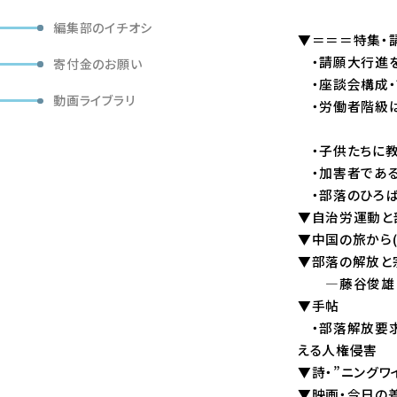
編集部のイチオシ
▼＝＝＝特集・
・請願大行進を
寄付金のお願い
・座談会構成・
動画ライブラリ
・労働者階級は
―ことに教
・子供たちに教
・加害者である
・部落のひろば
▼自治労運動と
▼中国の旅から(
▼部落の解放と
―藤谷俊雄「仏
▼手帖
・部落解放要求
える人権侵害
▼詩・”ニングワ
▼映画・今日の差