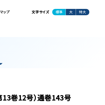
トマップ
文字サイズ
標準
大
特大
第13巻12号）通巻143号