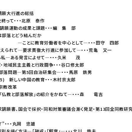
請願大行進の総括
終って・・・北原 泰作
請願運動の成果と課題・・・編 集 部
部落とどう結んだか
育労働者を中心として―・・・田守 四郎
えられて―要求貫徹大行進に参加して―・・・荒亀 又一
私―ある発言によせて―・・・久米 茂
・地域民主主義と行政闘争・・・谷口修太郎
部落問題―第5回自治研集会―・・・馬原 鉄男
5) 新しい中国の教育・・・木村京太郎
宗教改革
教と部落解放」の紹介をかねて―・・・森 竜吉
請願書、国会で採択・同和対策審議会漸く発足・第13回全同教研究
イ”・・・丸岡 忠雄
別を描く方法―「破戒」「飼育」―・・・北川 鉄夫