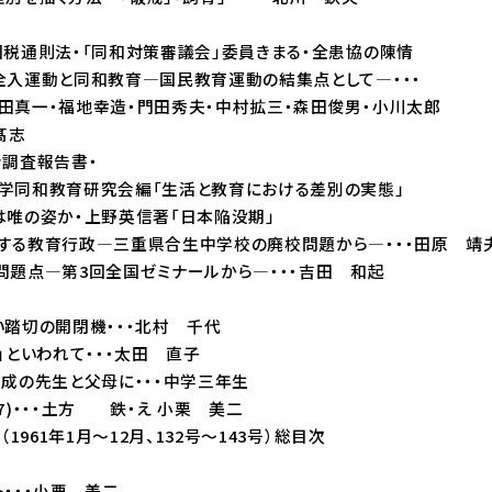
税通則法・「同和対策審議会」委員きまる・全患協の陳情
全入運動と同和教育―国民教育運動の結集点として―・・・
地幸造・門田秀夫・中村拡三・森田俊男・小川太郎
髙志
調査報告書・
教育研究会編「生活と教育における差別の実態」
の姿か・上野英信著「日本陥没期」
する教育行政―三重県合生中学校の廃校問題から―・・・田原 靖
問題点―第3回全国ゼミナールから―・・・吉田 和起
踏切の開閉機・・・北村 千代
」といわれて・・・太田 直子
成の先生と父母に・・・中学三年生
7)・・・土方 鉄・え 小栗 美二
（1961年1月～12月、132号～143号）総目次
・・・小栗 美二