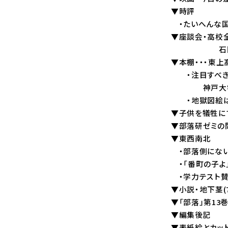
▼時評
・たいへんな国
▼座談会・高校
石田真一・福
▼本棚・・・東上
・注目すべき
神戸大学同和
・地獄図絵は唯
▼子供を犠牲に
▼部落研ゼミの
▼東西南北
・部落側にない
・「番町の子よ
・学力テスト賛
▼小説・地下茎(
▼「部落」第13巻
▼編集後記
▼表紙絵とカット