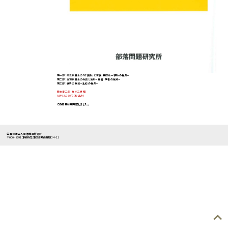
第一部：前近代日本の「行倒れ」と家族・共同体ー移動の視点－
第二部：近現代日本の救貧と法制－弱者・病者の視点－
第三部：世界の救貧－比較の視点－
藤本清二郎・竹永三男 編
A5判 3,960円（税込み）
この図書は完売致しました。
公益社団法人 部落問題研究所
〒606-8691 京都市左京区高野西開町34-11