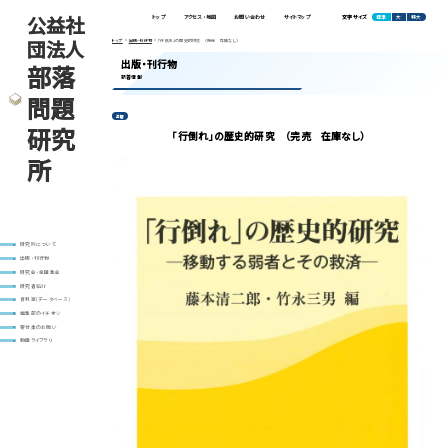
公益社
標準
大
特大
トップ
アクセス・地図
お問い合わせ
サイトマップ
文字サイズ
団法人
トップ
出版・刊行物
「行倒れ」の歴史的研究 （完売 在庫なし）
出版・刊行物
部落
新着情報
問題
書籍
研究
「行倒れ」の歴史的研究 （完売 在庫なし）
所
研究所について
出版・刊行物
研究会・全国集会
研究者紹介
資料室(データベース)
編集部のイチオシ
寄付金のお願い
動画ライブラリ