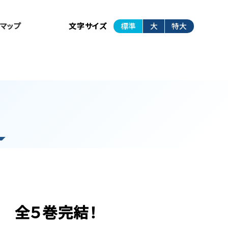
トマップ
文字サイズ
標準
大
特大
 全５巻完結！