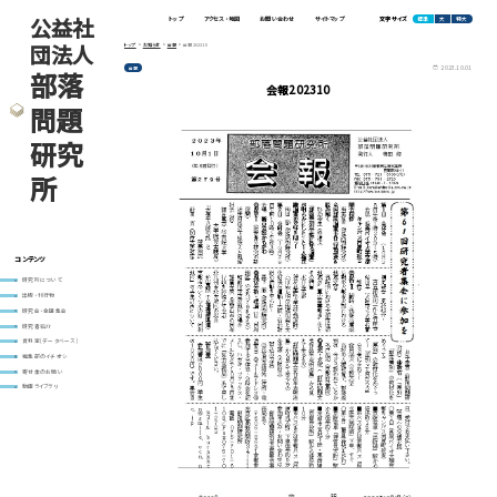
公益社
標準
大
特大
トップ
アクセス・地図
お問い合わせ
サイトマップ
文字サイズ
団法人
トップ
お知らせ
会報
会報202310
2023.10.01
会報
部落
会報202310
問題
研究
所
コンテンツ
研究所について
出版・刊行物
研究会・全国集会
研究者紹介
資料室(データベース)
編集部のイチオシ
寄付金のお願い
動画ライブラリ