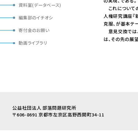
の実現、である。
資料室(データベース)
これについての
人権研究講座『新
編集部のイチオシ
克服、が基本テー
寄付金のお願い
意見交換では、
は、その先の展
動画ライブラリ
公益社団法人 部落問題研究所
〒606-8691 京都市左京区高野西開町34-11