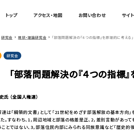
トップ
アクセス・地図
お問い合わせ
サイ
研究会
現状・理論研究会
「部落問題解決の『４つの指標』を原理的に考える」
研究会
「部落問題解決の『４つの指標』
史氏
（全国人権連）
解連は「綱領的文書」として「21世紀をめざす部落解放の基本方向」
した。すなわち、1，周辺地域と部落の格差是正、2，差別言動があっ
うことではない、3，部落住民内部にみられる同族意識など「歴史的