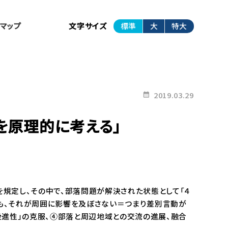
トマップ
文字サイズ
標準
大
特大
2019.03.29
を原理的に考える」
を規定し、その中で、部落問題が解決された状態として「４
ても、それが周囲に影響を及ぼさない＝つまり差別言動が
後進性」の克服、④部落と周辺地域との交流の進展、融合