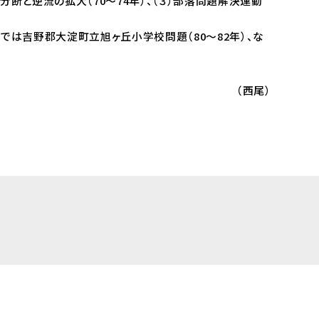
断と逆流の拡大（70～74年）、（３）部落問題解決運動
）では吉野郡大淀町立旭ヶ丘小学校問題（80～82年）、な
（西尾）