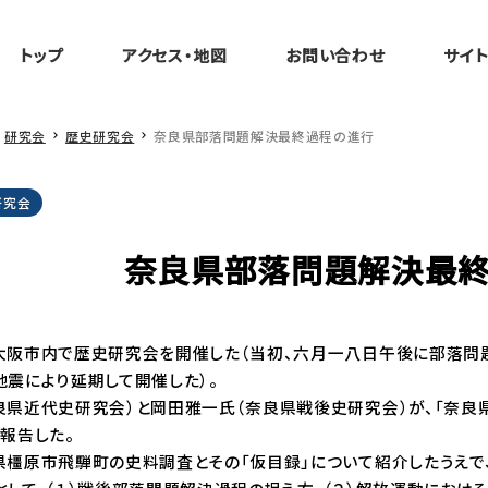
トップ
アクセス・地図
お問い合わせ
サイ
研究会
歴史研究会
奈良県部落問題解決最終過程の進行
研究会
奈良県部落問題解決最
大阪市内で歴史研究会を開催した（当初、六月一八日午後に部落問
地震により延期して開催した）。
県近代史研究会）と岡田雅一氏（奈良県戦後史研究会）が、「奈良県
報告した。
橿原市飛騨町の史料調査とその「仮目録」について紹介したうえで