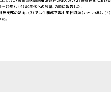
して、（１）戦後部落問題解決過程の捉え方、（２）解放運動における分
4～79年）、（４）80年代への展望、の順に報告した。
騨支部の動向、（３）では生駒郡平群中学校問題（78～79年）、（４
れた。