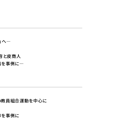
―
容と皮商人
に―
動を中心に
例に