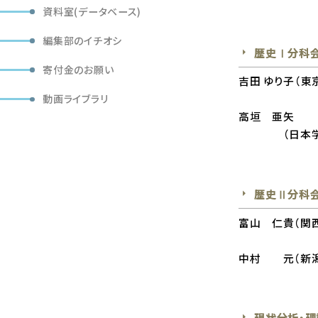
― 「
資料室(データベース)
編集部のイチオシ
歴史Ⅰ分科会
寄付金のお願い
吉田 ゆり子（東
― 
動画ライブラリ
高垣 亜矢
（日本学術振
―
歴史Ⅱ分科会
富山 仁貴（関
―京
中村 元（新潟
― 
現状分析・理