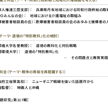
人権連三田支部）： 兵庫県丹有地域における同和行政終結の取
ＰＯみんなの会）： 地域における介護福祉の取組み
爆被害者相談員の会）：原爆被害者相談員の会のあゆみと被爆者の
テーマ・道徳の「特別教科」化の検討）
都橘大学名誉教授）： 道徳の教科化と対抗戦略
間環境大学）： 道徳の「特別教科」化
の問題点と教育実践者の立
科会（テーマ・戦争の実相を再認識する〉）
府立桜塚高校）： ニューギニア戦線を描いた話題作から
監督）： 映画人と沖縄
題研究』第217輯］