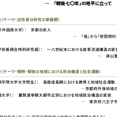
戦後七〇年」の地平に立って
（テーマ・近世身分研究の新展開）
京外国語大学）： 京都の非人
「坂」から「悲田院村」へ
興会特別研究員）： 一八世紀末における皮革流通構造の変
 津山藩を事例
（テーマ・戦時･戦後の地域における政治構造と社会運動）
西学院大学大学院生）： 高度成長期における教育と地域社会運動
都府丹後地域の教員組合運
大学）： 翼賛選挙期大都市近郊における地域政治構造の変容
東京府八王子市を事
論分科会（テーマ・同和行政終結と地域の人権課題を考える）